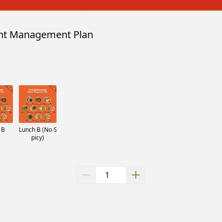
ight Management Plan
 B
Lunch B (No S
picy)